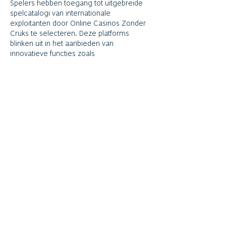
Spelers hebben toegang tot uitgebreide 
spelcatalogi van internationale 
exploitanten door Online Casinos Zonder 
Cruks te selecteren. Deze platforms 
blinken uit in het aanbieden van 
innovatieve functies zoals 
bitcoinbetalingen en 
https://zondercrucks.website3.me
meertalige ondersteuning. Ondanks de 
aantrekkingskracht moet u, voordat u 
begint met spelen, controleren of u over 
de juiste licentie beschikt en of deze 
voldoet aan de internationale spelregels.
Like
Reply
Shattuck contrino
Aug 03, 2025
Ga nieuwe uitdagingen aan met Zonder 
Cruks, een online casino dat bekend staat 
om zijn gemak buiten het servicegebied 
van Dutch Cruks. Krijg toegang tot 