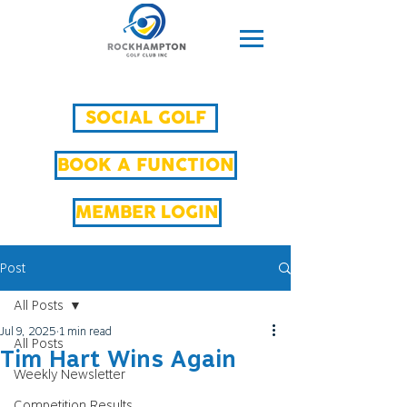
SOCIAL GOLF
BOOK A FUNCTION
MEMBER LOGIN
Post
All Posts
Jul 9, 2025
1 min read
All Posts
Tim Hart Wins Again
Weekly Newsletter
Competition Results