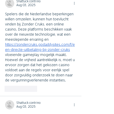
Shattuck contrino
Aug 03, 2025
Spelers die de Nederlandse beperkingen 
willen omzeilen, kunnen hun toevlucht 
vinden bij Zonder Cruks, een online 
casino. Deze platforms beschikken vaak 
over de nieuwste technologie, wat een 
meeslepende ervaring en 
https://zondercruks.godaddysites.com/f/e
en-directe-uitbetaling-bij-zonder-cruks
vloeiende gameplay mogelijk maakt. 
Hoewel de vrijheid aantrekkelijk is, moet u 
ervoor zorgen dat het gekozen casino 
voldoet aan de regels voor eerlijk spel 
door zorgvuldig onderzoek te doen naar 
de vergunningverlenende instanties.
Like
Reply
Shattuck contrino
Aug 03, 2025