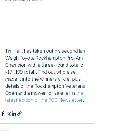
Tim Hart has taken out his second Ian 
Weigh Toyota Rockhampton Pro-Am 
Champion with a three-round total of 
-17 (199 total). Find out who else 
made it into the winners circle, plus 
details of the Rockhampton Veterans 
Open and a mower for sale, all in 
the 
latest edition of the RGC Newsletter
.